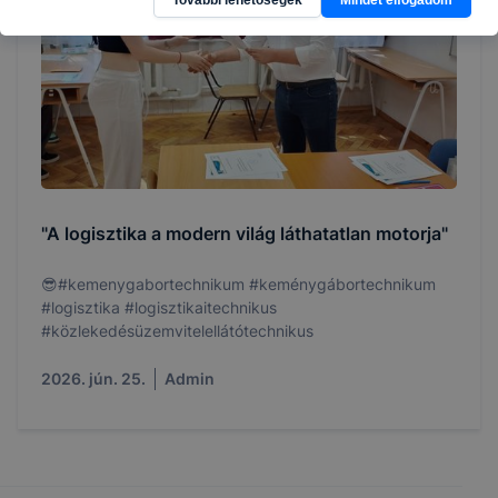
"A logisztika a modern világ láthatatlan motorja"
😎#kemenygabortechnikum #keménygábortechnikum
#logisztika #logisztikaitechnikus
#közlekedésüzemvitelellátótechnikus
2026. jún. 25.
Admin