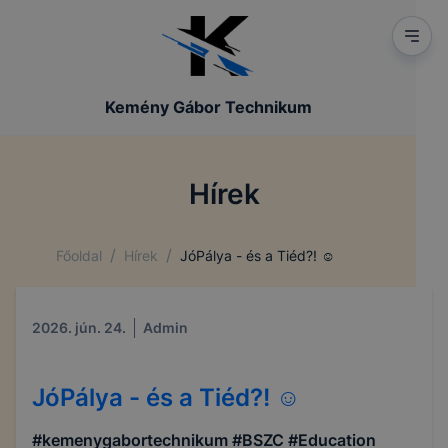
Kemény Gábor Technikum
Hírek
/
/
Főoldal
Hírek
JóPálya - és a Tiéd?! ☺️
2026. jún. 24.
Admin
JóPálya - és a Tiéd?! ☺️
#kemenygabortechnikum #BSZC #Education