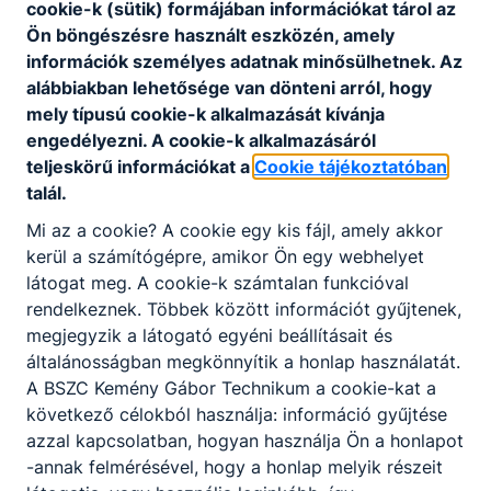
cookie-k (sütik) formájában információkat tárol az
Ön böngészésre használt eszközén, amely
KAPCSOLÓDÓ HÍREK
információk személyes adatnak minősülhetnek. Az
alábbiakban lehetősége van dönteni arról, hogy
mely típusú cookie-k alkalmazását kívánja
engedélyezni. A cookie-k alkalmazásáról
teljeskörű információkat a
Cookie tájékoztatóban
talál.
Mi az a cookie? A cookie egy kis fájl, amely akkor
kerül a számítógépre, amikor Ön egy webhelyet
látogat meg. A cookie-k számtalan funkcióval
rendelkeznek. Többek között információt gyűjtenek,
megjegyzik a látogató egyéni beállításait és
általánosságban megkönnyítik a honlap használatát.
Tanszerlista – 9. évfolyam
A BSZC Kemény Gábor Technikum a cookie-kat a
következő célokból használja: információ gyűjtése
2026-2027-es tanév.
azzal kapcsolatban, hogyan használja Ön a honlapot
-annak felmérésével, hogy a honlap melyik részeit
2026. júl. 29.