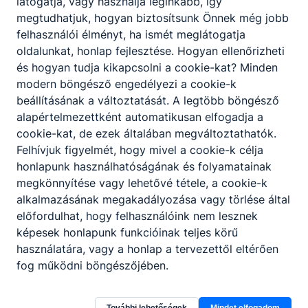
látogatja, vagy használja leginkább, így
megtudhatjuk, hogyan biztosítsunk Önnek még jobb
felhasználói élményt, ha ismét meglátogatja
oldalunkat, honlap fejlesztése. Hogyan ellenőrizheti
és hogyan tudja kikapcsolni a cookie-kat? Minden
modern böngésző engedélyezi a cookie-k
beállításának a változtatását. A legtöbb böngésző
alapértelmezettként automatikusan elfogadja a
cookie-kat, de ezek általában megváltoztathatók.
Felhívjuk figyelmét, hogy mivel a cookie-k célja
honlapunk használhatóságának és folyamatainak
megkönnyítése vagy lehetővé tétele, a cookie-k
Brüsszeli tanulmányút
alkalmazásának megakadályozása vagy törlése által
előfordulhat, hogy felhasználóink nem lesznek
#erasmus #erasmuslife #europeanunio
képesek honlapunk funkcióinak teljes körű
használatára, vagy a honlap a tervezettől eltérően
2026. júl. 6.
Admin
fog működni böngészőjében.
További lehetőségek
Mindet elfogadom