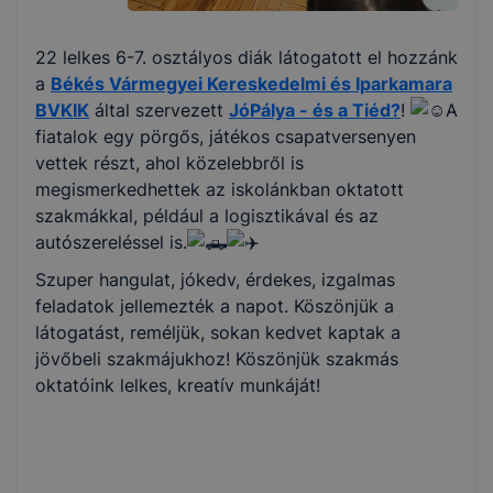
22 lelkes 6-7. osztályos diák látogatott el hozzánk
a
Békés Vármegyei Kereskedelmi és Iparkamara
BVKIK
által szervezett
JóPálya - és a Tiéd?
!
A
fiatalok egy pörgős, játékos csapatversenyen
vettek részt, ahol közelebbről is
megismerkedhettek az iskolánkban oktatott
szakmákkal, például a logisztikával és az
autószereléssel is.
Szuper hangulat, jókedv, érdekes, izgalmas
feladatok jellemezték a napot. Köszönjük a
látogatást, reméljük, sokan kedvet kaptak a
jövőbeli szakmájukhoz! Köszönjük szakmás
oktatóink lelkes, kreatív munkáját!