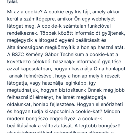
talál.
A szakképző intézmény szakmai programjában
Mi az a cookie? A cookie egy kis fájl, amely akkor
meghatározottak szerint, az intézmény
kerül a számítógépre, amikor Ön egy webhelyet
igazgatójának döntése alapján lehetőség van a
látogat meg. A cookie-k számtalan funkcióval
korábbi tanulmányok, megszerzett ismeretek és
rendelkeznek. Többek között információt gyűjtenek,
gyakorlat beszámítására, és ezáltal a képzési idő
megjegyzik a látogató egyéni beállításait és
rövidítésére.
általánosságban megkönnyítik a honlap használatát.
A BSZC Kemény Gábor Technikum a cookie-kat a
következő célokból használja: információ gyűjtése
azzal kapcsolatban, hogyan használja Ön a honlapot
Szállítási szolgáltatások
-annak felmérésével, hogy a honlap melyik részeit
látogatja, vagy használja leginkább, így
megtudhatjuk, hogyan biztosítsunk Önnek még jobb
felhasználói élményt, ha ismét meglátogatja
Szállítmányozó
oldalunkat, honlap fejlesztése. Hogyan ellenőrizheti
és hogyan tudja kikapcsolni a cookie-kat? Minden
Szállítási szolgáltatások
modern böngésző engedélyezi a cookie-k
beállításának a változtatását. A legtöbb böngésző
Tovább
alapértelmezettként automatikusan elfogadja a