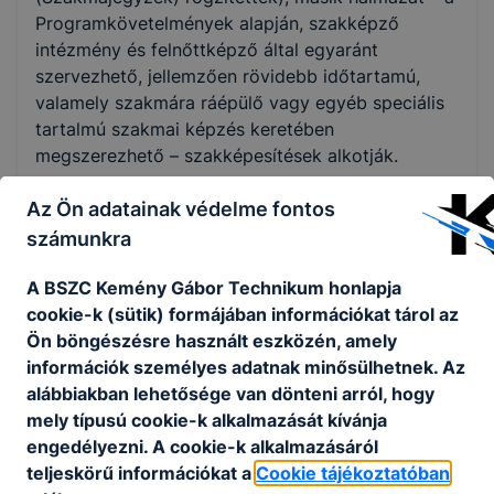
Programkövetelmények alapján, szakképző
intézmény és felnőttképző által egyaránt
szervezhető, jellemzően rövidebb időtartamú,
valamely szakmára ráépülő vagy egyéb speciális
tartalmú szakmai képzés keretében
megszerezhető – szakképesítések alkotják.
A szakmai képzés befejezése után a képzésben
Az Ön adatainak védelme fontos
részt vevő akkreditált vizsgaközpontban képesítő
számunkra
vizsgát tehet.
A sikeres képesítő vizsga eredményeként kiállított
A BSZC Kemény Gábor Technikum honlapja
képesítő bizonyítvány államilag elismert, önálló
cookie-k (sütik) formájában információkat tárol az
végzettségi szintet nem biztosító szakképesítést
Ön böngészésre használt eszközén, amely
tanúsít.
információk személyes adatnak minősülhetnek. Az
alábbiakban lehetősége van dönteni arról, hogy
Ingyenes képzéseinken az első képesítő vizsga
mely típusú cookie-k alkalmazását kívánja
letételéig térítésmentesen tanulhatnak azok, akik
engedélyezni. A cookie-k alkalmazásáról
még nem rendelkeznek az új szakképzési
teljeskörű információkat a
Cookie tájékoztatóban
rendszerben szerzett szakképesítéssel.