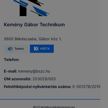
Kemény Gábor Technikum
5600 Békéscsaba, Gábor köz 1.
Teams
KRÉTA
Telefon:
E-mail:
kemeny@bszc.hu
OM azonosító:
203029/003
Felnőttképzési nyilvántartás száma:
E-001278/2015
BSZC
Adatkezelés
Impresszum