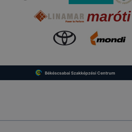
kie-k célja honlapunk használhatóságának és folyamataina
ése vagy lehetővé tétele, a cookie-k alkalmazásának
zása vagy törlése által előfordulhat, hogy felhasználóink
esek honlapunk funkcióinak teljes körű használatára, vagy
 eltérően fog működni böngészőjében.
Békéscsabai Szakképzési Centrum