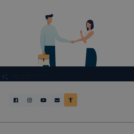
mivel a coo
megkönnyít
megakadályo
lesznek kép
tervezettől