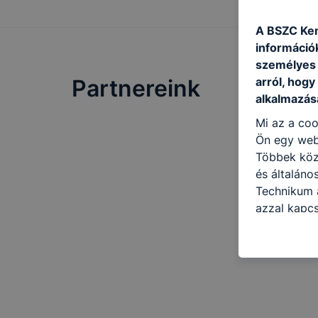
A BSZC Kem
információ
személyes 
arról, hogy
Partnereink
alkalmazásá
Mi az a coo
Ön egy web
Többek közö
és általán
Technikum a
azzal kapcs
honlap mely
hogyan bizt
oldalunkat,
cookie-kat
változtatás
a cookie-ka