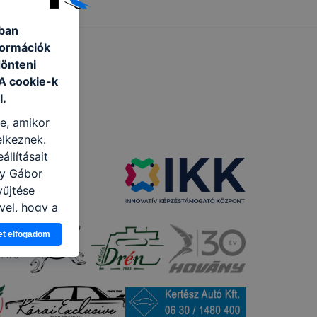
ában
formációk
dönteni
 A cookie-k
l.
re, amikor
elkeznek.
llításait
ny Gábor
yűjtése
vel, hogy a
atjuk,
et elfogadom
eglátogatja
ikapcsolni a
ásának a
 elfogadja
t, hogy