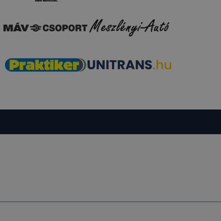
k
 nem
 a honlap a