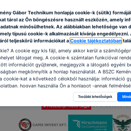
ény Gábor Technikum honlapja cookie-k (sütik) formáj
kat tárol az Ön böngészésre használt eszközén, amely in
adatnak minősülhetnek. Az alábbiakban lehetősége van 
 mely típusú cookie-k alkalmazását kívánja engedélyezni.
ról teljeskörű információkat a
Cookie tájékoztatóban
talá
kie? A cookie egy kis fájl, amely akkor kerül a számítógép
helyet látogat meg. A cookie-k számtalan funkcióval rend
tt információt gyűjtenek, megjegyzik a látogató egyéni beá
osságban megkönnyítik a honlap használatát. A BSZC Kemé
 cookie-kat a következő célokból használja: információ g
olatban, hogyan használja Ön a honlapot -annak felmérésé
ik részeit látogatja, vagy használja leginkább, így megtudh
További lehetőségek
Mind
osítsunk Önnek még jobb felhasználói élményt, ha ismét m
 honlap fejlesztése. Hogyan ellenőrizheti és hogyan tudja k
? Minden modern böngésző engedélyezi a cookie-k beállít
át. A legtöbb böngésző alapértelmezettként automatikusan
t, de ezek általában megváltoztathatók. Felhívjuk figyelmé