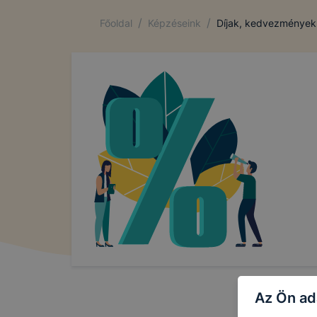
/
/
Főoldal
Képzéseink
Díjak, kedvezmények
Az Ön ad