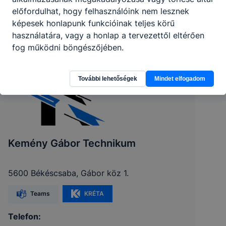
előfordulhat, hogy felhasználóink nem lesznek
képesek honlapunk funkcióinak teljes körű
használatára, vagy a honlap a tervezettől eltérően
fog működni böngészőjében.
További lehetőségek
Mindet elfogadom
Kemény Gábor Technikum
5600 Békéscsaba, Gábor köz 1.
Teams
KRÉTA
Telefon: