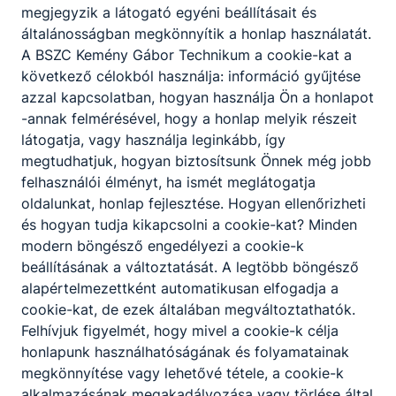
megjegyzik a látogató egyéni beállításait és
általánosságban megkönnyítik a honlap használatát.
A BSZC Kemény Gábor Technikum a cookie-kat a
következő célokból használja: információ gyűjtése
azzal kapcsolatban, hogyan használja Ön a honlapot
-annak felmérésével, hogy a honlap melyik részeit
látogatja, vagy használja leginkább, így
megtudhatjuk, hogyan biztosítsunk Önnek még jobb
felhasználói élményt, ha ismét meglátogatja
oldalunkat, honlap fejlesztése. Hogyan ellenőrizheti
és hogyan tudja kikapcsolni a cookie-kat? Minden
modern böngésző engedélyezi a cookie-k
beállításának a változtatását. A legtöbb böngésző
alapértelmezettként automatikusan elfogadja a
cookie-kat, de ezek általában megváltoztathatók.
Felhívjuk figyelmét, hogy mivel a cookie-k célja
honlapunk használhatóságának és folyamatainak
megkönnyítése vagy lehetővé tétele, a cookie-k
alkalmazásának megakadályozása vagy törlése által