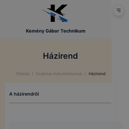
Kemény Gábor Technikum
Házirend
/
/
Főoldal
Szakmai dokumentumok
Házirend
A házirendről