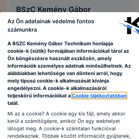
BSzC Kemény Gábor
Technikum - Házirend
Az Ön adatainak védelme fontos
számunkra
2024-
A BSZC Kemény Gábor Technikum honlapja
cookie-k (sütik) formájában információkat tárol az
Házirend letöltése
Ön böngészésre használt eszközén, amely
információk személyes adatnak minősülhetnek. Az
alábbiakban lehetősége van dönteni arról, hogy
mely típusú cookie-k alkalmazását kívánja
engedélyezni. A cookie-k alkalmazásáról
teljeskörű információkat a
Cookie tájékoztatóban
talál.
Partnereink
Mi az a cookie? A cookie egy kis fájl, amely akkor
kerül a számítógépre, amikor Ön egy webhelyet
látogat meg. A cookie-k számtalan funkcióval
rendelkeznek. Többek között információt gyűjtenek,