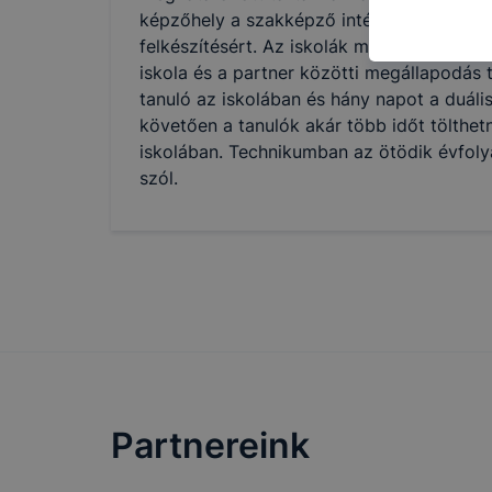
honlap mely
képzőhely a szakképző intézménnyel közös
hogyan bizt
felkészítésért. Az iskolák más és más duál
oldalunkat,
iskola és a partner közötti megállapodás
cookie-kat
tanuló az iskolában és hány napot a duális
változtatás
követően a tanulók akár több időt tölthet
a cookie-ka
iskolában. Technikumban az ötödik évfoly
mivel a coo
szól.
megkönnyít
megakadályo
lesznek kép
tervezettől
Partnereink