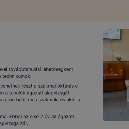
ével továbbtanulási lehetőségként
 a technikumok.
vehetnek részt a szakmai oktatás e
én a tanulók ágazati alapvizsgát
gazaton belül más szakmák, és akár a
ma. Ebből az első 2 év az ágazati
apvizsga zár.