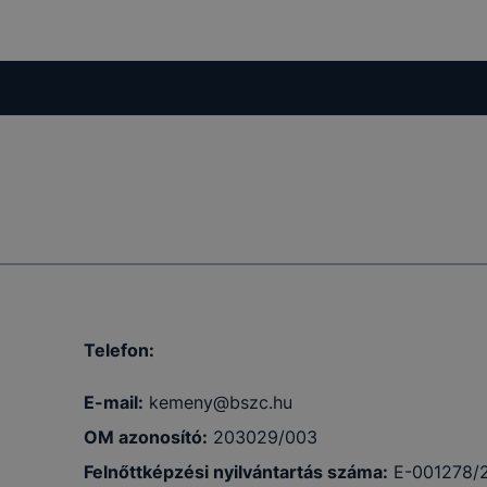
Telefon:
E-mail:
kemeny@bszc.hu
OM azonosító:
203029/003
Felnőttképzési nyilvántartás száma:
E-001278/