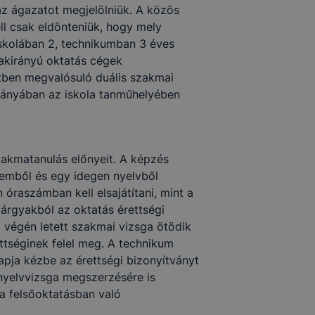
az ágazatot megjelölniük. A közös
l csak eldönteniük, hogy mely
skolában 2, technikumban 3 éves
zakirányú oktatás cégek
ben megvalósuló duális szakmai
hiányában az iskola tanműhelyében
zakmatanulás előnyeit. A képzés
lemből és egy idegen nyelvből
óraszámban kell elsajátítani, mint a
árgyakból az oktatás érettségi
 végén letett szakmai vizsga ötödik
ettséginek felel meg. A technikum
apja kézbe az érettségi bizonyítványt
 nyelvvizsga megszerzésére is
a felsőoktatásban való