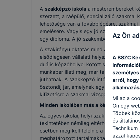
A
szakképző iskola
a mesterembereket kép
szerzett, a ráépülő, specializáló szakm
lehetősége van a továbblépésre, szakmai
emelésére. Vagyis egy jó szakma ugyanúgy 
Az Ön ad
egy diploma. A jó szakembereket megbecs
A szakirányú oktatás mind a szakképző i
elsődlegesen vállalati helyszínen, duális p
A BSZC Kem
duális képzőhellyel kötött szakképzési m
információ
munkabér illeti meg, már tanulmányaik so
személyes 
juthatnak. A szakképző intézmények első 
arról, hogy
ösztöndíj jár, amelynek egy része egyössz
alkalmazásá
kifizetésre a szakmai vizsga sikeres teljes
Mi az a coo
Minden iskolában más a képzés?
Ön egy web
Többek közö
Az egyes iskolai, helyi szakmai programo
és általán
tekintetében némileg eltérhetnek egymást
Technikum a
esetben meg kell felelnie a Képzési és K
azzal kapcs
meghatározott tartalmaknak. Az új szakké