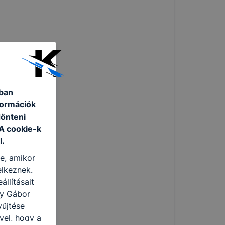
ában
formációk
dönteni
 A cookie-k
l.
re, amikor
elkeznek.
llításait
ny Gábor
yűjtése
vel, hogy a