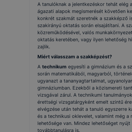
A tanulóknak a jelentkezéskor tehát elég 
ágazati alapok megismerését követően kel
konkrét szakmát szeretnék a szakképző i
szakirányú oktatás során elsajátítani. A s
közreműködésével, valós munkakörnyezet
oktatás keretében, vagy ilyen lehetőség 
zajlik.
Miért válasszam a szakképzést?
A
technikum
egyesíti a gimnázium és a s
során matematikából, magyarból, történe
ugyanazt a tananyagtartalmat, ugyanolyan 
gimnáziumban. Ezekből a közismereti tant
vizsgával zárul. A technikumi tanulmányok
érettségi vizsgatárgyként emelt szintű ér
elvégzése után tehát a tanuló egyszerre k
és a technikusi oklevelet, valamint még a
lehetősége van. Mindez lehetőséget nyújt 
továbbtanulásra is.