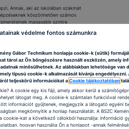
zi. Annak, aki az iskolában szakmát
ai képzéseknek köszönhetően számos
 ismereteinek magasabb szintre
lehetséges karrierutat jelent, mint
atainak védelme fontos számunkra
üli a társadalom.
skolában, mind a technikumban
artnereknél valósul meg. Mivel a
ény Gábor Technikum honlapja cookie-k (sütik) formáj
unkaszerződés alapján a tanulókat
kat tárol az Ön böngészésre használt eszközén, amely in
rán rendszeres jövedelemhez
adatnak minősülhetnek. Az alábbiakban lehetősége van 
szakmájukat tanuló diákjainak
 mely típusú cookie-k alkalmazását kívánja engedélyezni.
egű pályakezdési juttatásként kerül
ról teljeskörű információkat a
Cookie tájékoztatóban
talá
ítését követően.
kie? A cookie egy kis fájl, amely akkor kerül a számítógép
helyet látogat meg. A cookie-k számtalan funkcióval rend
tt információt gyűjtenek, megjegyzik a látogató egyéni beá
k az óraszámok és a struktúra
osságban megkönnyítik a honlap használatát. A BSZC Kemé
ól, de a szakmai oktatásnak minden
 cookie-kat a következő célokból használja: információ g
imeneteli Követelményekben
olatban, hogyan használja Ön a honlapot -annak felmérésé
pzési rendszerben a duális