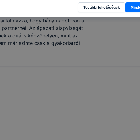
ik részeit látogatja, vagy használja leginkább, így megtudh
en felel a szakmai vizsgára való
További lehetőségek
Mind
osítsunk Önnek még jobb felhasználói élményt, ha ismét m
is partnerrel állnak kapcsolatban. Az
 honlap fejlesztése. Hogyan ellenőrizheti és hogyan tudja k
 tartalmazza, hogy hány napot van a
? Minden modern böngésző engedélyezi a cookie-k beállít
 partnernél. Az ágazati alapvizsgát
át. A legtöbb böngésző alapértelmezettként automatikusan
nek a duális képzőhelyen, mint az
t, de ezek általában megváltoztathatók. Felhívjuk figyelmé
am már szinte csak a gyakorlatról
kie-k célja honlapunk használhatóságának és folyamataina
ése vagy lehetővé tétele, a cookie-k alkalmazásának
zása vagy törlése által előfordulhat, hogy felhasználóink
esek honlapunk funkcióinak teljes körű használatára, vagy
 eltérően fog működni böngészőjében.