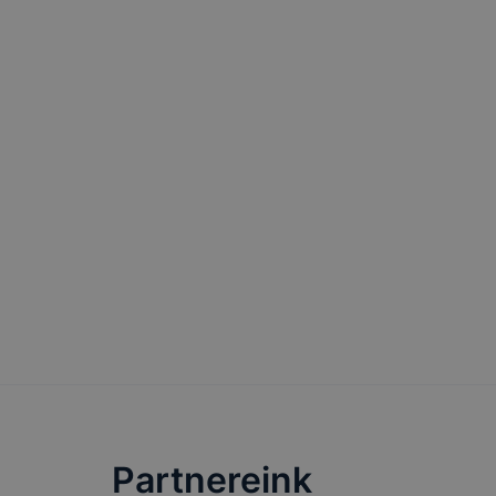
lesznek kép
tervezettől
Partnereink