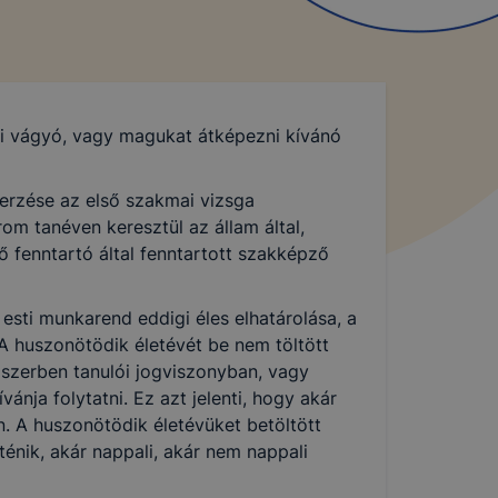
ni vágyó, vagy magukat átképezni kívánó
erzése az első szakmai vizsga
om tanéven keresztül az állam által,
 fenntartó által fenntartott szakképző
sti munkarend eddigi éles elhatárolása, a
A huszonötödik életévét be nem töltött
dszerben tanulói jogviszonyban, vagy
ánja folytatni. Ez azt jelenti, hogy akár
n. A huszonötödik életévüket betöltött
énik, akár nappali, akár nem nappali