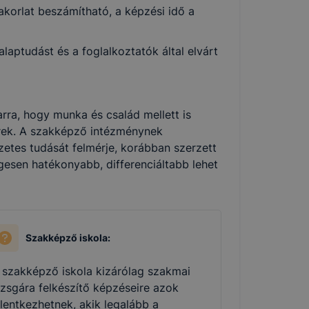
korlat beszámítható, a képzési idő a
aptudást és a foglalkoztatók által elvárt
rra, hogy munka és család mellett is
ek. A szakképző intézménynek
zetes tudását felmérje, korábban szerzett
gesen hatékonyabb, differenciáltabb lehet
Szakképző iskola:
 szakképző iskola kizárólag szakmai
izsgára felkészítő képzéseire azok
elentkezhetnek, akik legalább a