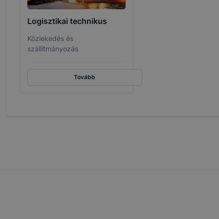
esek honlapunk funkcióinak teljes körű használatára, vagy
 eltérően fog működni böngészőjében.
Logisztikai technikus
Közlekedés és
szállítmányozás
Tovább