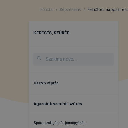
/
/
Főoldal
Képzéseink
Felnőttek nappali re
KERESÉS, SZŰRÉS
Összes képzés
Ágazatok szerinti szűrés
Specializált gép- és járműgyártás