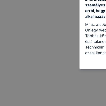
személyes 
arról, hogy
alkalmazásá
Mi az a coo
Ön egy web
Többek közö
és általán
Technikum a
azzal kapcs
honlap mely
hogyan bizt
oldalunkat,
cookie-kat
változtatás
a cookie-ka
mivel a coo
megkönnyít
megakadályo