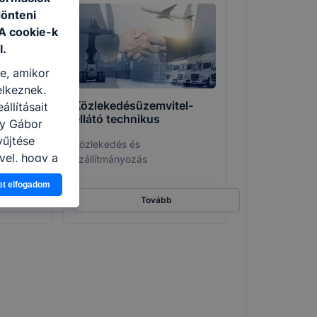
dönteni
 A cookie-k
l.
re, amikor
elkeznek.
onikai
Közlekedésüzemvitel-
llításait
ellátó technikus
ny Gábor
yűjtése
Közlekedés és
vel, hogy a
szállítmányozás
atjuk,
et elfogadom
eglátogatja
Tovább
ikapcsolni a
ásának a
 elfogadja
t, hogy
k
 nem