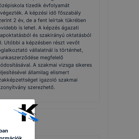
özépiskola tizedik évfolyamát
lvégezték. A képzési idő főszabály
zerint 2 év, de a fent leírtak tükrében
övidebb is lehet. A képzés ágazati
lapoktatásból és szakirányú oktatásból
ll. Utóbbi a képzésben részt vevőt
oglalkoztató vállalatnál is történhet,
unkaszerződése megfelelő
ódosításával. A szakmai vizsga sikeres
eljesítésével államilag elismert
zakképzettséget igazoló szakmai
izonyítvány szerezhető.
ában
formációk