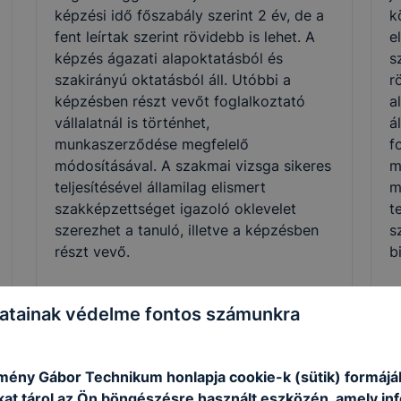
képzési idő főszabály szerint 2 év, de a
k
fent leírtak szerint rövidebb is lehet. A
e
képzés ágazati alapoktatásból és
s
szakirányú oktatásból áll. Utóbbi a
r
képzésben részt vevőt foglalkoztató
a
vállalatnál is történhet,
á
munkaszerződése megfelelő
f
módosításával. A szakmai vizsga sikeres
m
teljesítésével államilag elismert
m
szakképzettséget igazoló oklevelet
t
szerezhet a tanuló, illetve a képzésben
s
részt vevő.
b
atainak védelme fontos számunkra
Szakmák
ény Gábor Technikum honlapja cookie-k (sütik) formáj
kat tárol az Ön böngészésre használt eszközén, amely in