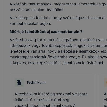
A korábbi tanulmányok, megszerzett ismeretek és gya
beszámítás alapján rövidülhet.
A szakképzés feladata, hogy széles ágazati-szakmai al
kompetenciákat adjon.
Miért jó felnőttként új szakmát tanulni?
Az élethosszig tartó tanulás jegyében lehetőség van a
átképezzék vagy továbbképezzék magukat az ember
lehetősége van arra, hogy a képzésre jelentkezők elő
munkatapasztalatait figyelembe vegye. Ez által lénye
a képzés, és a képzési idő is jelentősen lerövidülhet.
Technikum:
A technikum kizárólag szakmai vizsgára
A
felkészítő képzéseire érettségi
v
végzettséggel lehet jelentkezni. A
j