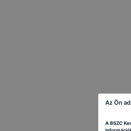
Az Ön ad
A BSZC Kem
információ