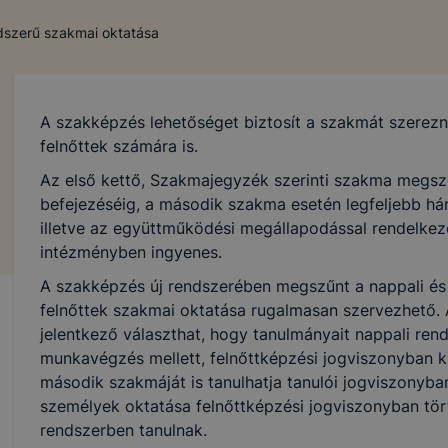
ndszerű szakmai oktatása
A szakképzés lehetőséget biztosít a szakmát szerez
felnőttek számára is.
Az első kettő, Szakmajegyzék szerinti szakma megsz
befejezéséig, a második szakma esetén legfeljebb hár
illetve az együttműködési megállapodással rendelkező
intézményben ingyenes.
A szakképzés új rendszerében megszűnt a nappali és e
felnőttek szakmai oktatása rugalmasan szervezhető. 
jelentkező választhat, hogy tanulmányait nappali ren
munkavégzés mellett, felnőttképzési jogviszonyban kív
második szakmáját is tanulhatja tanulói jogviszonyba
személyek oktatása felnőttképzési jogviszonyban tört
rendszerben tanulnak.