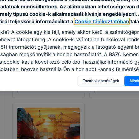
adatnak minősülhetnek. Az alábbiakban lehetősége van 
 mely típusú cookie-k alkalmazását kívánja engedélyezni.
ról teljeskörű információkat a
Cookie tájékoztatóban
talá
kie? A cookie egy kis fájl, amely akkor kerül a számítógép
helyet látogat meg. A cookie-k számtalan funkcióval rend
Alternatív járműhajtási
Gépjármű-mechatr
tt információt gyűjtenek, megjegyzik a látogató egyéni beá
technikus
technikus
osságban megkönnyítik a honlap használatát. A BSZC Kemé
 cookie-kat a következő célokból használja: információ g
Specializált gép- és
Specializált gép- és
olatban, hogyan használja Ön a honlapot -annak felmérésé
járműgyártás
járműgyártás
ik részeit látogatja, vagy használja leginkább, így megtudh
További lehetőségek
Mind
osítsunk Önnek még jobb felhasználói élményt, ha ismét m
Tovább
Tovább
 honlap fejlesztése. Hogyan ellenőrizheti és hogyan tudja k
? Minden modern böngésző engedélyezi a cookie-k beállít
át. A legtöbb böngésző alapértelmezettként automatikusan
t, de ezek általában megváltoztathatók. Felhívjuk figyelmé
kie-k célja honlapunk használhatóságának és folyamataina
ése vagy lehetővé tétele, a cookie-k alkalmazásának
zása vagy törlése által előfordulhat, hogy felhasználóink