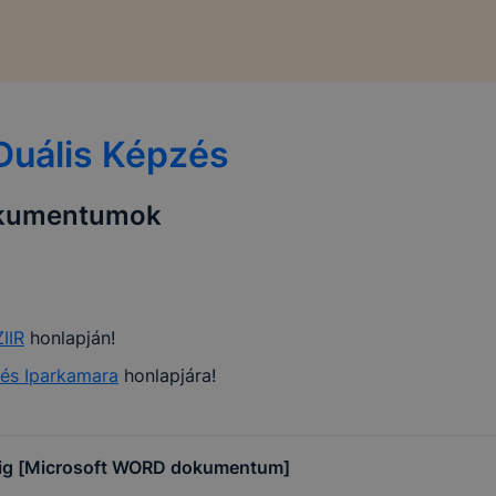
Duális Képzés
dokumentumok
ZIIR
honlapján!
és Iparkamara
honlapjára!
éig [Microsoft WORD dokumentum]