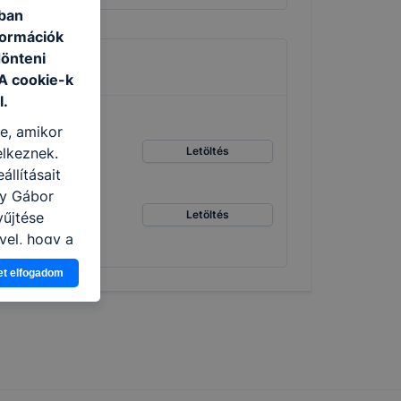
ában
formációk
dönteni
 A cookie-k
l.
re, amikor
Letöltés
elkeznek.
llításait
ny Gábor
Letöltés
yűjtése
vel, hogy a
atjuk,
et elfogadom
eglátogatja
ikapcsolni a
ásának a
 elfogadja
t, hogy
k