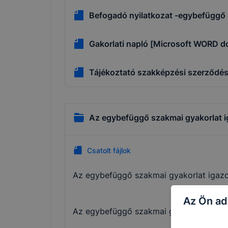
Befogadó nyilatkozat -egybefüggő
Gakorlati napló [Microsoft WORD 
Tájékoztató szakképzési szerződés
Az egybefüggő szakmai gyakorlat i
Csatolt fájlok
Az egybefüggő szakmai gyakorlat iga
Az Ön ad
Az egybefüggő szakmai gyakorlat igazo