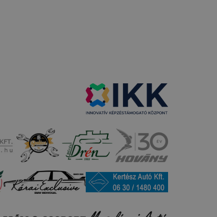
 nem
 a honlap a