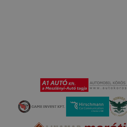
ése vagy lehetővé tétele, a cookie-k alkalmazásának
zása vagy törlése által előfordulhat, hogy felhasználóink
esek honlapunk funkcióinak teljes körű használatára, vagy
 eltérően fog működni böngészőjében.