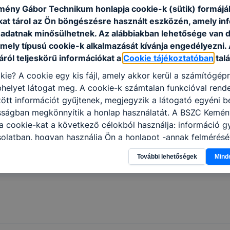
ény Gábor Technikum honlapja cookie-k (sütik) formáj
kat tárol az Ön böngészésre használt eszközén, amely in
adatnak minősülhetnek. Az alábbiakban lehetősége van 
MSZ)
 mely típusú cookie-k alkalmazását kívánja engedélyezni.
ról teljeskörű információkat a
Cookie tájékoztatóban
talá
kie? A cookie egy kis fájl, amely akkor kerül a számítógép
helyet látogat meg. A cookie-k számtalan funkcióval rend
 [Microsoft WORD dokumentum]
tt információt gyűjtenek, megjegyzik a látogató egyéni beá
osságban megkönnyítik a honlap használatát. A BSZC Kemé
 cookie-kat a következő célokból használja: információ g
[PDF]
olatban, hogyan használja Ön a honlapot -annak felmérésé
ik részeit látogatja, vagy használja leginkább, így megtudh
További lehetőségek
Mind
osítsunk Önnek még jobb felhasználói élményt, ha ismét m
 honlap fejlesztése. Hogyan ellenőrizheti és hogyan tudja k
? Minden modern böngésző engedélyezi a cookie-k beállít
át. A legtöbb böngésző alapértelmezettként automatikusan
t, de ezek általában megváltoztathatók. Felhívjuk figyelmé
kie-k célja honlapunk használhatóságának és folyamataina