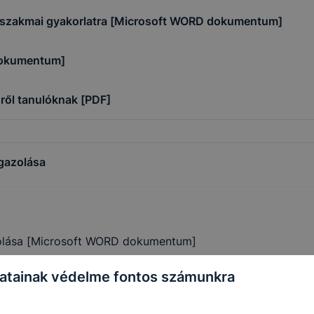
 szakmai gyakorlatra [Microsoft WORD dokumentum]
dokumentum]
ről tanulóknak [PDF]
gazolása
zolása [Microsoft WORD dokumentum]
atainak védelme fontos számunkra
lása [PDF]