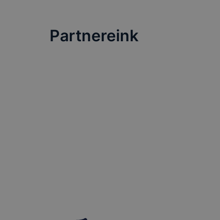
megkönnyít
megakadályo
lesznek kép
Partnereink
tervezettől