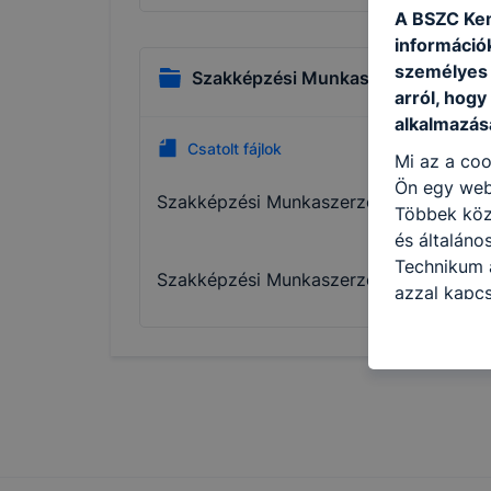
A BSZC Kem
információ
személyes 
Szakképzési Munkaszerződés (SZ
arról, hogy
alkalmazásá
Csatolt fájlok
Mi az a coo
Ön egy web
Szakképzési Munkaszerződés (SZMSZ)
Többek közö
és általán
Technikum a
Szakképzési Munkaszerződés (SZMSZ) 
azzal kapcs
honlap mely
hogyan bizt
oldalunkat,
cookie-kat
változtatás
a cookie-ka
mivel a coo