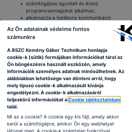
számítógépes ügyviteli és iktató
programcsomagokat alkalmaz;
alkalmazza a hatékony kommunikáció
elemeit;
Az Ön adatainak védelme fontos
katonai alapfeladatok körében a szolgálati,
számunkra
alaki és öltözködési szabályzatban
meghatározottakat követi;
A BSZC Kemény Gábor Technikum honlapja
parancsnokát támogatva részt vesz az
cookie-k (sütik) formájában információkat tárol az
alegység napi tevékenységének
Ön böngészésre használt eszközén, amely
irányításában;
információk személyes adatnak minősülhetnek. Az
ön- és kölcsönös segélynyújtási
alábbiakban lehetősége van dönteni arról, hogy
feladatokat lát el;
mely típusú cookie-k alkalmazását kívánja
katasztrófavédelmi és nem háborús
engedélyezni. A cookie-k alkalmazásáról
feladatokat hajt végre;
teljeskörű információkat a
Cookie tájékoztatóban
a beosztott állomány kiképzését tervezi,
talál.
szervezi és végrehajtja;
Mi az a cookie? A cookie egy kis fájl, amely akkor
a saját és a kisalegység katonai-szakmai
kerül a számítógépre, amikor Ön egy webhelyet
ismereteit önképzéssel fejleszti;
látogat meg. A cookie-k számtalan funkcióval
számítógépes nyilvántartásokat vezet,