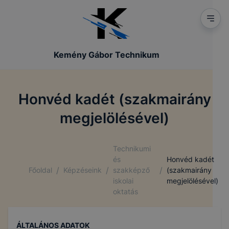
Kemény Gábor Technikum
Honvéd kadét (szakmairány
megjelölésével)
Technikumi
és
Honvéd kadét
/
/
/
Főoldal
Képzéseink
szakképző
(szakmairány
iskolai
megjelölésével)
oktatás
ÁLTALÁNOS ADATOK