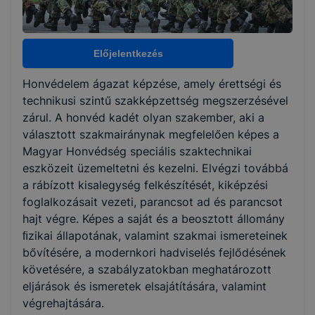
Választható szakmairányok:
Elektronikai technikus
Előjelentkezés
Gépjármű mechatronikai technikus (szerviz)
Honvédelmi igazgatási ügyintéző
Honvédelem ágazat képzése, amely érettségi és
Infokommunikációs hálózatépítő és -üzemeltető
technikusi szintű szakképzettség megszerzésével
technikus
zárul. A honvéd kadét olyan szakember, aki a
Informatikai rendszer- és alkalmazásüzemeltető
választott szakmairánynak megfelelően képes a
Környezetvédelmi technikus(környezetvédelem)
Magyar Honvédség speciális szaktechnikai
Logisztikai technikus
eszközeit üzemeltetni és kezelni. Elvégzi továbbá
a rábízott kisalegység felkészítését, kiképzési
foglalkozásait vezeti, parancsot ad és parancsot
KKK/PTT
KKK letöltése (pdf)
hajt végre. Képes a saját és a beosztott állomány
PTT letöltése (pdf)
ﬁzikai állapotának, valamint szakmai ismereteinek
bővítésére, a modernkori hadviselés fejlődésének
követésére, a szabályzatokban meghatározott
Okleveles technikusképzés
eljárások és ismeretek elsajátítására, valamint
Nem
végrehajtására.