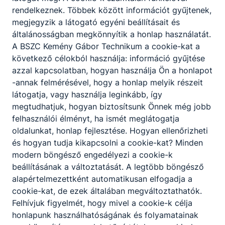
rendelkeznek. Többek között információt gyűjtenek,
elektronikus formátumú dokumentumokat
megjegyzik a látogató egyéni beállításait és
készít;
általánosságban megkönnyítik a honlap használatát.
szakbeosztásához rendszeresített
A BSZC Kemény Gábor Technikum a cookie-kat a
haditechnikai eszközöket kezel, üzemeltet,
következő célokból használja: információ gyűjtése
tesztel és karbantart;
azzal kapcsolatban, hogyan használja Ön a honlapot
az egyszerűbb hibákat javítja;
-annak felmérésével, hogy a honlap melyik részeit
betartja és betartatja a katonai gyakorlati
látogatja, vagy használja leginkább, így
feladatok végrehajtása során előírt
megtudhatjuk, hogyan biztosítsunk Önnek még jobb
biztonsági rendszabályokat;
felhasználói élményt, ha ismét meglátogatja
munka-, tűz- és környezetvédelmi
oldalunkat, honlap fejlesztése. Hogyan ellenőrizheti
tevékenységet végez.
és hogyan tudja kikapcsolni a cookie-kat? Minden
modern böngésző engedélyezi a cookie-k
beállításának a változtatását. A legtöbb böngésző
ISKOLASPECIFIKUS INFORMÁCIÓK A KÉPZÉSHEZ
alapértelmezettként automatikusan elfogadja a
Intézményünkben választható szakmairányok:
cookie-kat, de ezek általában megváltoztathatók.
Felhívjuk figyelmét, hogy mivel a cookie-k célja
Gépjármű mechatronikai technikus (szerviz)
honlapunk használhatóságának és folyamatainak
Honvédelmi igazgatási ügyintéző