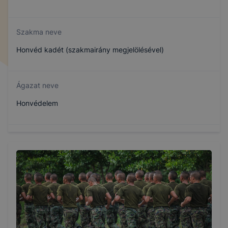
Szakma neve
Honvéd kadét (szakmairány megjelölésével)
Ágazat neve
Honvédelem
Szakmajegyzék száma
510311105
Képzés időtartama
5 év