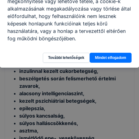
megkönnyítése vagy lehetővé tétele, a cookie-k
Alkalmassági követelmények /
alkalmazásának megakadályozása vagy törlése által
Foglalkozásegészségügyi alkalmassági vizsgálat:
előfordulhat, hogy felhasználóink nem lesznek
szükséges A képzésre nem vehető fel, aki az
képesek honlapunk funkcióinak teljes körű
alábbiak közül valamelyikben szenved:
használatára, vagy a honlap a tervezettől eltérően
fog működni böngészőjében.
végtaghiány,
szemmel látható fejlődési, mozgásszervi
rendellenességek,
További lehetőségek
Mindet elfogadom
bénulások,
inzulinnal kezelt cukorbetegség,
beszélgetés során felismerhető értelmi
zavarok,
alacsony intelligenciaszint,
kezelt pszichiátriai betegségek,
epilepszia,
súlyos kancsalság,
súlyos halláscsökkenés,
asztma,
ismétlődő epe-, vesekövesség,